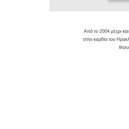
Από το 2004 μέχρι κα
στην καρδία του Ηρακλ
θηλυ