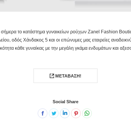
ι σήμερα το κατάστημα γυναικείων ρούχων Zanel Fashion Bouti
είου, οδός Χάνδακος 5 και οι επώνυμες μας εταιρείες αναδεικ
κότητα κάθε γυναίκας με την μεγάλη γκάμα ενδυμάτων και αξεσ
ΜΕΤΑΒΑΣΗ!
Social Share
Share
Share
Share
Share
Share
on
on
on
on
on
Facebook
Twitter
LinkedIn
Pinterest
WhatsApp